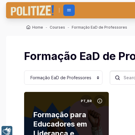
Skip to main content
Home
Courses
Formação EaD de Professores
Formação EaD de Pr
Course categories
Search cou
Course image Formação para Educadores em Lid
PT_BR
Course name
Course image
Formação para
Educadores em
Libras
Liderança e