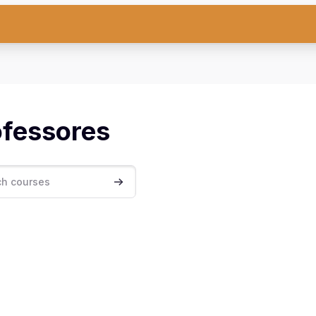
ofessores
rses
Search courses
erança e Cidadania - 2025