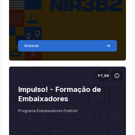
Acessar
Imagem do curso Impulso! - Formação de Embaixadores
PT_BR
Nome do curso
Imagem do curso
Impulso! - Formação de
Embaixadores
Programa Embaixadores Politize!