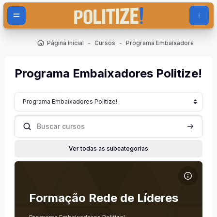
Ir para o conteúdo principal
Página inicial
Cursos
Programa Embaixadores Politiz
Programa Embaixadores Politize!
Categorias de Cursos
Buscar cursos
Buscar cu
Ver todas as subcategorias
Imagem do curso Formação Rede de Líderes
Nome do curso
Imagem do curso
Formação Rede de Líderes